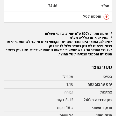
סה"כ
74.46
הוספה לסל
*הזמנות מתחת ל800 ש"ח יחוייבו בדמי משלוח
*המחירים אינם כוללים מע״מ
*שים לב, המוצר הינו מוצר תעשייתי מקצועי ואינו מיועד לשימוש ביתי או
פרטי. שימוש לא נכון במוצר עלול לגרום נזק.
*על גבי המוצר הנ"ל לא מופיעות הוראות שימוש בעיברית. יש לעיין בדפים
הטכניים ומסמכי הבטיחות של המוצר.
נתוני מוצר
בסיס
אקרילי
יחס ערבוב נפח
1:10
צמיגות
גבוהה
זמן עבודה ב 24C
8-12 דקות
חוזק ראשוני
כ 16 דקות
חוזק סופי
24 שעות