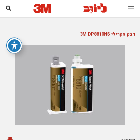
דבק אקרילי 3M DP8810NS