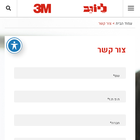
עמוד הבית
> צור קשר
צור קשר
שם*
ח.פ ת.ז*
חברה*