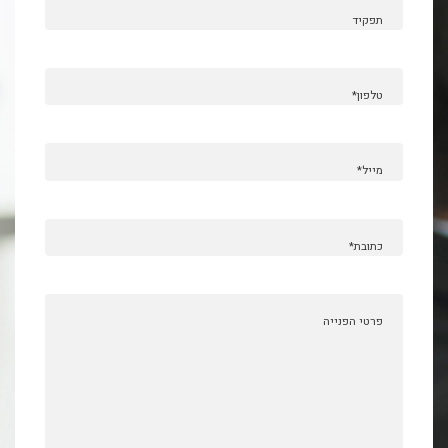
תפקיד
טלפון*
מייל*
כתובת*
פרטי הפנייה