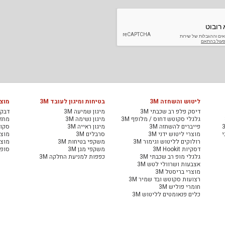
ליטוש והשחזה 3M
בטיחות ומיגון לעובד 3M
מוצר
דיסק פלפ רב שכבתי 3M
מיגון שמיעה 3M
דבקי
גלגלי סקוטש דחוס / מלופף 3M
מיגון נשימה 3M
מחזיר
פייברים להשחזה 3M
מיגון ראייה 3M
סקוט
י
מוצרי ליטוש ידני 3M
סרבלים 3M
מוצר
רולוקים לליטוש וגימור 3M
משקפי בטיחות 3M
מוצר
דסקיות 3M Hookit
משקפי מגן 3M
סופג
גלגלי מופ רב שכבתי 3M
כפפות למניעת החלקה 3M
אצבעות ושרוולי לטש 3M
מוצרי בריסטל 3M
רצועות סקוטש ובד שמיר 3M
חומרי פוליש 3M
כלים פנאומטים לליטוש 3M