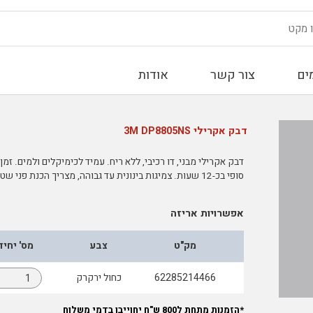
ים
צור קשר
אודות
דבק אקרילי 3M DP8805NS
סופי בכ-12 שעות. צמיגות בינונית עד גבוהה, מצריך הכנת פני שטח מינימלית.
אפשרויות אריזה
מק"ט
צבע
מס' יחיד
62285214466
כחול ירקרק
*הזמנות מתחת ל800 ש"ח יחוייבו בדמי משלוח