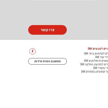
צרו קשר
ים לצבעים 3M
ם לשימוש ביתי 3M
י אור 3M
שים ודואלוקים 3M
מחשבון המרת מידות
ים למניעת החלקה 3M
י משרד 3M
י זעזועים במפונים 3M