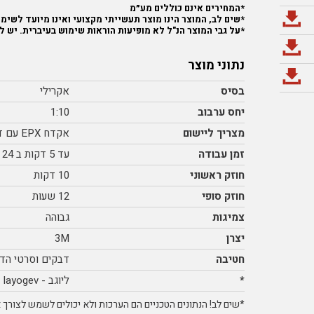
*המחירים אינם כוללים מע״מ
*שים לב, המוצר הינו מוצר תעשייתי מקצועי ואינו מיועד לשימוש
*על גבי המוצר הנ"ל לא מופיעות הוראות שימוש בעיברית. יש ל
נתוני מוצר
בסיס
אקרילי
יחס ערבוב
1:10
מצריך ליישום
אקדח EPX עם דחיף 1:10 ומערבלים 1:10
זמן עבודה
עד 5 דקות ב 24 C
חוזק ראשוני
10 דקות
חוזק סופי
12 שעות
צמיגות
גבוהה
יצרן
3M
חטיבה
דבקים וסרטי הד
*
ליוגב - layogev
*שים לב! הנתונים הטכניים הם הערכות ולא יכולים לשמש לצורך אי