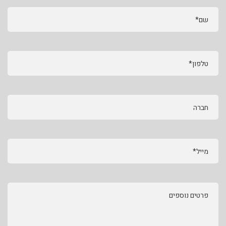
שם*
טלפון*
חברה
מייל*
פרטים נוספים