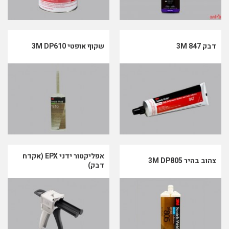
דבק 3M 847
שקוף אופטי 3M DP610
אפליקטור ידני EPX (אקדח
צהוב בהיר 3M DP805
דבק)