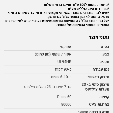
*הזמנות מתחת ל800 ש"ח יחוייבו בדמי משלוח
*המחירים אינם כוללים מע״מ
*שים לב, המוצר הינו מוצר תעשייתי מקצועי ואינו מיועד לשימוש ביתי או
פרטי. שימוש לא נכון במוצר עלול לגרום נזק.
*על גבי המוצר הנ"ל לא מופיעות הוראות שימוש בעיברית. יש לעיין בדפים
הטכניים ומסמכי הבטיחות של המוצר.
נתוני מוצר
בסיס
אפוקסי
צבע
אפור / שקוף (גוון כתום)
תקנים
UL94HB
זמן עבודה
כ-90 דקות
מיצוק ראשוני
כ-6-10 שעות
מיצוק סופי ב- 23
עד 7 ימים ב- 23 מעלות צילזיוס
מעלות צילזיוס
קשיות
60 שור D
צמיגות CPS
80000
חוזק הדבקה משוער