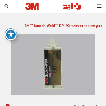
דבק אפוקסי דו-רכיבי 3M™ Scotch-Weld™ DP190