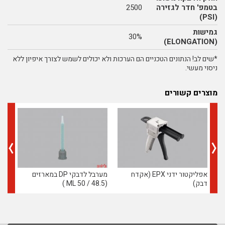
בטמפ' חדר לגזירה
2500
(PSI)
גמישות
30%
(ELONGATION)
*שים לב! הנתונים הטכניים הם הערכות ולא יכולים לשמש לצורך איפיון ללא
ניסוי מעשי.
מוצרים קשורים
אפליקטור ידני EPX (אקדח
מערבל לדבקי DP במארזים
דחיף 
דבק)
(48.5 / 50 ML )