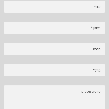
שם*
טלפון*
חברה
מייל*
פרטים נוספים