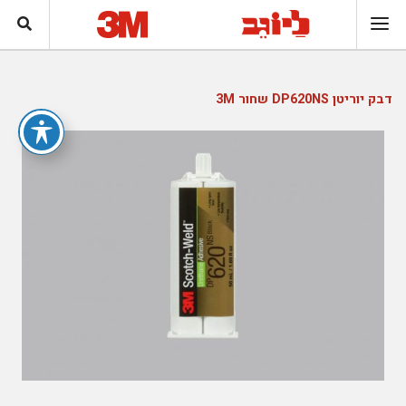
דבק יוריטן DP620NS שחור 3M