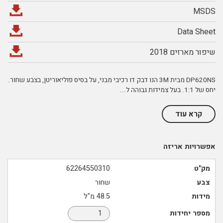
MSDS
Data Sheet
שיפור מארזים 2018
DP620NS מבית 3M הנו דבק דו רכיבי מבני, על בסיס פוליאוריטן, בצבע שחור.
יחס של 1:1. בעל צמידות גבוהה ל
...
קרא עוד
אפשרויות אריזה
מק"ט
62264550310
צבע
שחור
מידות
48.5 מ"ל
מספר יחידות