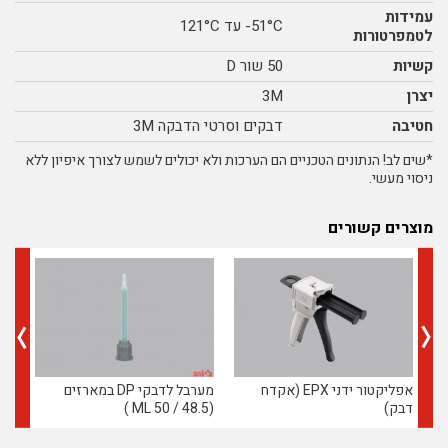
עמידות
51°C- עד 121°C
לטמפרטורות
קשיות
50 שור D
יצרן
3M
חטיבה
דבקים וסרטי הדבקה 3M
*שים לב! הנתונים הטכניים הם הערכות ולא יכולים לשמש לצורך איפיון ללא
ניסוי מעשי.
מוצרים קשורים
אפליקטור ידני EPX (אקדח
מערבל לדבקי DP במארזים
דחיף 
דבק)
(48.5 / 50 ML )