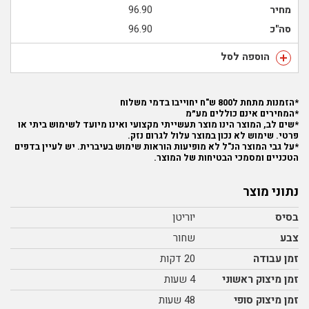
מחיר
96.90
סה"כ
96.90
הוספה לסל
*הזמנות מתחת ל800 ש"ח יחוייבו בדמי משלוח
*המחירים אינם כוללים מע״מ
*שים לב, המוצר הינו מוצר תעשייתי מקצועי ואינו מיועד לשימוש ביתי או
פרטי. שימוש לא נכון במוצר עלול לגרום נזק.
*על גבי המוצר הנ"ל לא מופיעות הוראות שימוש בעיברית. יש לעיין בדפים
הטכניים ומסמכי הבטיחות של המוצר.
נתוני מוצר
בסיס
יוריטן
צבע
שחור
זמן עבודה
20 דקות
זמן מיצוק ראשוני
4 שעות
זמן מיצוק סופי
48 שעות