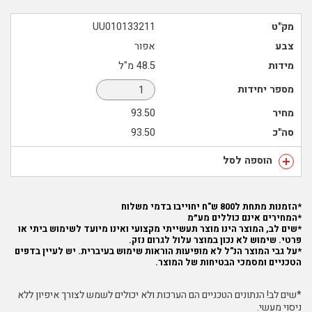
מק"ט
UU010133211
צבע
אפור
מידות
48.5 מ"ל
מספר יחידות
מחיר
93.50
סה"כ
93.50
הוספה לסל
*הזמנות מתחת ל800 ש"ח יחוייבו בדמי משלוח
*המחירים אינם כוללים מע״מ
*שים לב, המוצר הינו מוצר תעשייתי מקצועי ואינו מיועד לשימוש ביתי או
פרטי. שימוש לא נכון במוצר עלול לגרום נזק.
*על גבי המוצר הנ"ל לא מופיעות הוראות שימוש בעיברית. יש לעיין בדפים
הטכניים ומסמכי הבטיחות של המוצר.
*שים לב! הנתונים הטכניים הם הערכות ולא יכולים לשמש לצורך איפיון ללא
ניסוי מעשי.