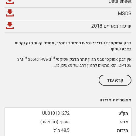
Data sheet
MSDS
שיפור מארזים 2018
דבק אפוקסי דו-רכיבי גמיש במיוחד ומהיר, מספק קשר חזק וקבוע
בצבע שקוף
אין דבק אפוקסי מבני מגוון יותר מדבק אפוקסי 3M™ Scotch-Weld™
DP105. הוא מתאים למגוון רחב של מצעים, כו
...
קרא עוד
אפשרויות אריזה
מק"ט
UU010131272
צבע
שקוף (גוון צהוב)
מידות
48.5 מ"ל