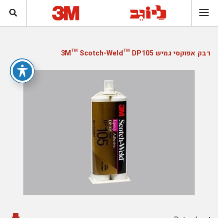
דבק אפוקסי גמיש 3M™ Scotch-Weld™ DP105