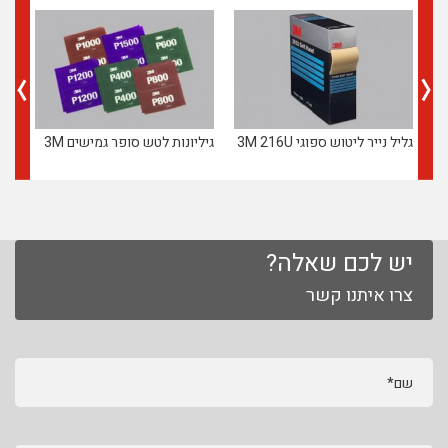
גליל נייר ליטוש ספוגי 3M 216U
גיליונות לטש סופר גמישים 3M
סרט 
יש לכם שאלה?
צרו איתנו קשר
שם*