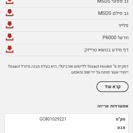
גב ספוגי MSDS
גב פילם MSDS
פלייר
חדש! P6000
דף מידע בנושא טרייזק
דסקית 6" Trizact Hookit לליטוש אורביטלי, היא בעלת מבנה מינרל Trizact
ייחודי אשר פותח על ידי 3M ומאפש
...
קרא עוד
אפשרויות אריזה
מק"ט
GC801029221
צבע