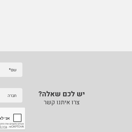
גליל נייר ליטוש ספוגי 3M
גיליונות לטש סופר
קיט פוליש מקצועי כלל
3434 סרט מיסוך נייר 3M
גמישים 3M
מכונות 3" 3M
שם*
יש לכם שאלה?
חברה
צרו איתנו קשר