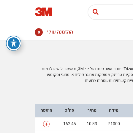
ההזמנה שלי
0
דסקית 3" Trizact Hookit לליטוש אורביטלי בעלת מבנה מינרל Trizact ייחודי אשר פותח על ידי 3M, מאפשר להגיע לרמות
יות טרייזק מסופקות עם גב פילים או ספוגי וסקוטש
מידה
מחיר
סה"כ
הוספה
162.45
10.83
P1000