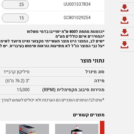
UU001537834
GC801029254
*הזמנות מתחת ל800 ש"ח יחוייבו בדמי משלוח
*המחירים אינם כוללים מע״מ
*שים לב, המוצר הינו מוצר תעשייתי מקצועי ואינו מיועד לשימוש
*על גבי המוצר הנ"ל לא מופיעות הוראות שימוש בעיברית. יש ל
נתוני מוצר
סוג מינרל
סיליקון קרבייד
מידה
"3 (76.2 מ"מ)
מהירות סיבוב מקסימלית (RPM)
15,000
*שים לב! הנתונים הטכניים הם הערכות ולא יכולים לשמש לצורך אי
מוצרים קשורים