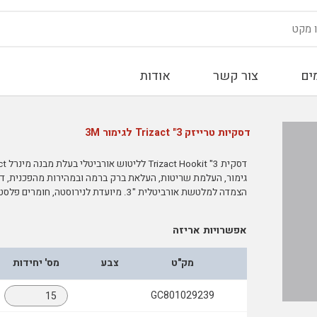
ים
צור קשר
אודות
דסקיות טרייזק 3" Trizact לגימור 3M
גימור, העלמת שריטות, העלאת ברק ברמה ובמהירות מהפכנית, דסק
הצמדה למלטשת אורביטלית "3. מיועדת לנירוסטה, חומרים פלסטיים קשיחים ומשטחים צבועים.
אפשרויות אריזה
מק"ט
צבע
מס' יחידות
GC801029239