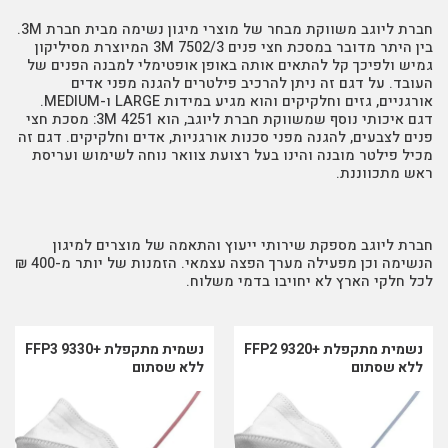
חברת ליוגב משווקת מבחר של מוצרי מיגון נשימה מבית חברת 3M.
בין היתר מדובר במסכת חצי פנים 3M 7502/3 המיוצרת מסיליקון
גמיש ולפיכך קל להתאים אותה באופן אופטימלי למבנה הפנים של
העובד. על דגם זה ניתן להרכיב פילטרים להגנה מפני אדים
אורגניים, גזים וחלקיקים והוא מגיע במידות LARGE ו-MEDIUM.
דגם איכותי נוסף שמשווקת חברת ליוגב, הוא 3M 4251: מסכת חצי
פנים לצבעים, להגנה מפני סכנות אורגניות, אדים וחלקיקים. דגם זה
מכיל פילטר מובנה והינו בעל רצועת צוואר נוחה לשימוש ועריסת
ראש מתכווננת.
חברת ליוגב מספקת שירותי ייעוץ והתאמה של מוצרים למיגון
הנשימה וכן מפעילה מערך הפצה עצמאי. הזמנות של יותר מ-400 ₪
לכל חלקי הארץ לא יחויבו בדמי משלוח.
נשמית מתקפלת +9320 FFP2
נשמית מתקפלת +9330 FFP3
ללא שסתום
ללא שסתום