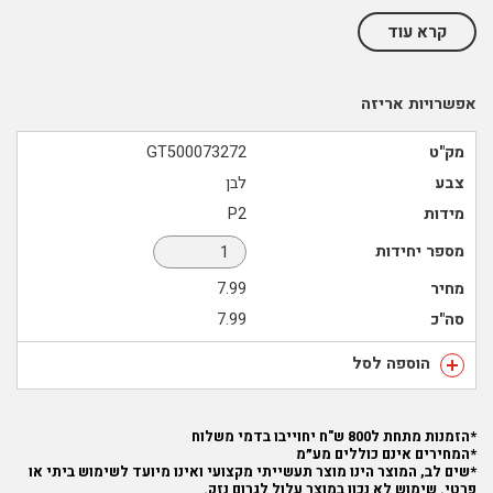
קרא עוד
אפשרויות אריזה
מק"ט
GT500073272
צבע
לבן
מידות
P2
מספר יחידות
מחיר
7.99
סה"כ
7.99
הוספה לסל
*הזמנות מתחת ל800 ש"ח יחוייבו בדמי משלוח
*המחירים אינם כוללים מע״מ
*שים לב, המוצר הינו מוצר תעשייתי מקצועי ואינו מיועד לשימוש ביתי או
פרטי. שימוש לא נכון במוצר עלול לגרום נזק.