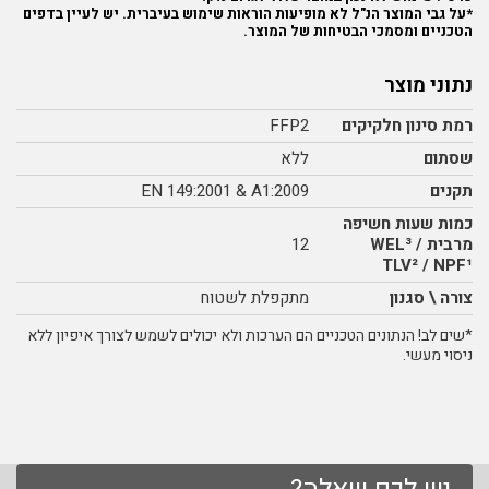
*על גבי המוצר הנ"ל לא מופיעות הוראות שימוש בעיברית. יש לעיין בדפים
הטכניים ומסמכי הבטיחות של המוצר.
נתוני מוצר
רמת סינון חלקיקים
FFP2
שסתום
ללא
תקנים
EN 149:2001 & A1:2009
כמות שעות חשיפה
מרבית WEL³ /
12
TLV² / NPF¹
צורה \ סגנון
מתקפלת לשטוח
*שים לב! הנתונים הטכניים הם הערכות ולא יכולים לשמש לצורך איפיון ללא
ניסוי מעשי.