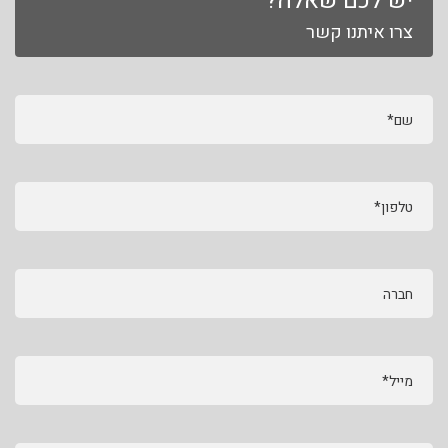
יש לכם שאלה?
צרו איתנו קשר
שם*
טלפון*
חברה
מייל*