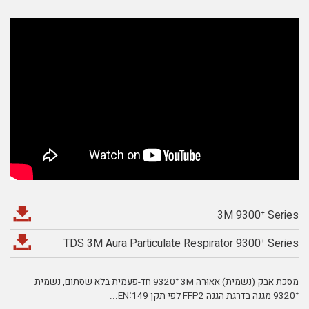
3M 9300ᐩ Series
TDS 3M Aura Particulate Respirator 9300ᐩ Series
מסכת אבק (נשמית) אאוּרה 9320ᐩ 3M חד-פעמית בלא שסתום, נשמית
9320ᐩ מגנה בדרגת הגנה FFP2 לפי תקן EN∶149
...