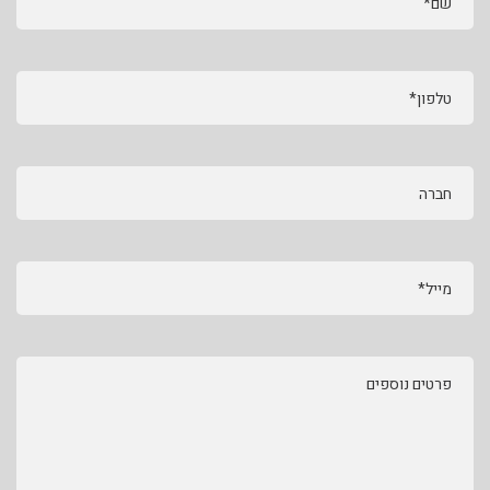
שם*
טלפון*
חברה
מייל*
פרטים נוספים