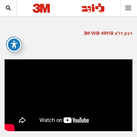
דבק דו"צ 3M VHB 4991B