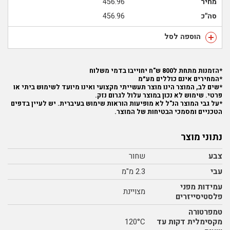
מחיר
456.96
סה"כ
456.96
הוספה לסל
*הזמנות מתחת ל800 ש"ח יחוייבו בדמי משלוח
*המחירים אינם כוללים מע״מ
*שים לב, המוצר הינו מוצר תעשייתי מקצועי ואינו מיועד לשימוש ביתי או
פרטי. שימוש לא נכון במוצר עלול לגרום נזק.
*על גבי המוצר הנ"ל לא מופיעות הוראות שימוש בעיברית. יש לעיין בדפים
הטכניים ומסמכי הבטיחות של המוצר.
נתוני מוצר
צבע
שחור
עבי
2.3 מ"מ
עמידות מפני
מצויינת
פלסטיסייזרים
טמפרטורה
מקסימלית דקות עד
120°C