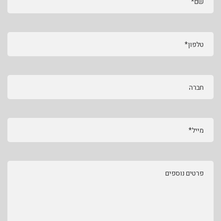
שם*
טלפון*
חברה
מייל*
פרטים נוספים