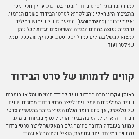
למרות שהמונח "סרט בידוד" שגור בפי כול, עדיין חלק ניכר
מהציבור הישראלי נוהג לקרוא לסרטי הבידוד בשמם הגרמני:
"איזולירבנד" (Isolierband). תופעה זו של שימוש במילים
גרמניות נפוצה בתחום הבנייה והשיפוצים ועדות לכל ניתן
למצוא למשל במילים כמו לייסט, טפט, שפריץ, שפכטל, גומי,
שאלטר ועוד.
קווים לדמותו של סרט הבידוד
באופן עקרוני סרט הבידוד נועד לבודד חוטי חשמל או חומרים
שונים המוליכים חשמל. ניתן לייצר סרטי בידוד מסוגים שונים
של פלסטיק, אך כיום חומר הגלם הנפוץ ביותר בתעשיית סרטי
הבידוד הוא ויניל. הסיבה בגינה הוויניל נפוץ במיוחד בימינו,
טמונה בעובדה מדובר בחומר גלם המאפשר לייצר סרטי בידוד
גמישים במיוחד. יחד עם זאת, הואיל והחומר לא עמיד