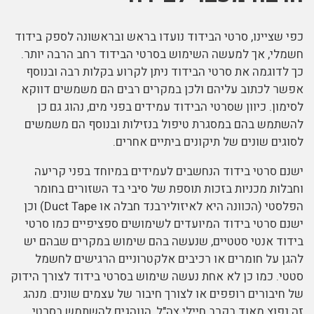
כפי שציינו, סרטי הבידוד נועדו בראש ובראשונה לספק בידוד
חשמלי, אך למעשה השימוש בסרטי הבידוד רחב הרבה יותר.
כך לדוגמה את סרטי הבידוד ניתן לקרוע בקלות רבה ובנוסף
אפשר לכתוב עליהם ולכן במקרים רבים הם משמשים דווקא
לסימון. כיוון שסרטי הבידוד עמידים בפני מים, נהוג גם כן
להשתמש בהם במסגרת טיפול בנזילות ובנוסף הם משמשים
לסוגים שונים של תיקונים ביתיים אחרים.
ישנם סרטי בידוד הנחשבים לעמידים במיוחד בפני קריעה
וחבלות מכניות בזכות תוספת של סיבי בד השזורים בחומר
הפלסטי (הכוונה היא לאיזולירבנד חבלה או Duct Tape) וכן
ישנם סרטי בידוד המיועדים לשימושים ספציפיים כמו סרטי
בידוד אנטי סטטיים, שנעשה בהם שימוש במקרים שבהם יש
להגן על חומרים או רכיבים אלקטרוניים הרגישים לחשמל
סטטי. כמו כן לא אחת נעשה שימוש בסרטי בידוד לצורך הידוק
של חיבורים רופפים או לצורך חיבור של עצמים שונים. מנהג
זה נפוץ מאוד בקרב חיילי צה"ל, הנוהגים להשתמש בסרטי