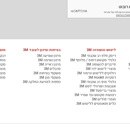
ליטוש והשחזה 3M
בטיחות ומיגון לעובד 3M
מוצר
דיסק פלפ רב שכבתי 3M
מיגון שמיעה 3M
דבקי
גלגלי סקוטש דחוס / מלופף 3M
מיגון נשימה 3M
מחזיר
פייברים להשחזה 3M
מיגון ראייה 3M
סקוט
י
מוצרי ליטוש ידני 3M
סרבלים 3M
מוצר
רולוקים לליטוש וגימור 3M
משקפי בטיחות 3M
מוצר
דסקיות 3M Hookit
משקפי מגן 3M
סופג
גלגלי מופ רב שכבתי 3M
כפפות למניעת החלקה 3M
אצבעות ושרוולי לטש 3M
מוצרי בריסטל 3M
רצועות סקוטש ובד שמיר 3M
חומרי פוליש 3M
כלים פנאומטים לליטוש 3M