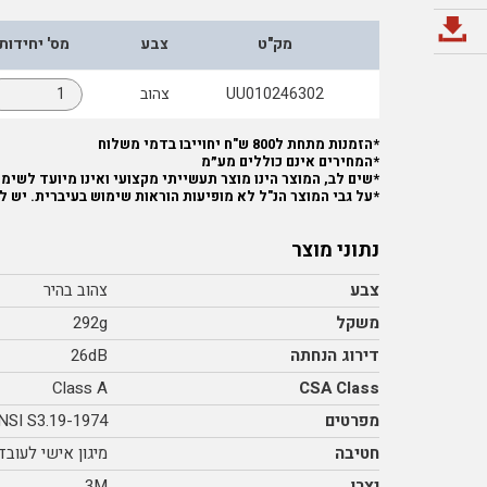
מק"ט
צבע
מס' יחידות
UU010246302
צהוב
*הזמנות מתחת ל800 ש"ח יחוייבו בדמי משלוח
*המחירים אינם כוללים מע״מ
*שים לב, המוצר הינו מוצר תעשייתי מקצועי ואינו מיועד לשימוש
*על גבי המוצר הנ"ל לא מופיעות הוראות שימוש בעיברית. יש ל
נתוני מוצר
צבע
צהוב בהיר
משקל
292g
דירוג הנחתה
26dB
Class A
CSA Class
מפרטים
NSI S3.19-1974
חטיבה
מיגון אישי לעובד
יצרן
3M