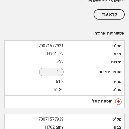
ייעודית מקורית יכולת כיו
...
קרא עוד
אפשרויות אריזה
מק"ט
70071577921
צבע
לבן H701
מידות
ללא
מספר יחידות
מחיר
61.2
סה"כ
61.20
הוספה לסל
מק"ט
70071577939
צבע
צהוב H702