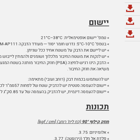
יישום
» טמפ' יישום אופטימאלית: 21°C–38°C
» בטמפ' 5°C-10°C: נדרש חומר יסוד ─ מעודד הדבקה 3M-AP111 או פריימר 94.
» יש ליישם את הדבק על משטח אחיד ככל שניתן.
» יש לנקות את משטח החיבור מלכלוך ושומנים ולהמתין לייבוש מ
» הדבק הינו רגיש-לחיצה (PSA) חוזק החיבור
משִֺיאה את חוזק החיבור.
יש להשתמש בכמות דבק (רוחב ועובי) מתאימה:
» יישום להעמסה סטטית יש להדביק שטח של לפחות 57סמ"ר לכל 1ק"ג של מעמס כדי למנוע זחילה.
» יישום להעמסה דינמית, יש להדביק בהעמסה של עד 0.85ק"ג לסמ"ר.
תכונות
חוזק קילוף
90°
(כֺּח ליח' רוחב) [
kgf ∕ cm
]
» אלומיניום: 3.75.
» פלדת אל חלד (נירוסטה): 3.77.