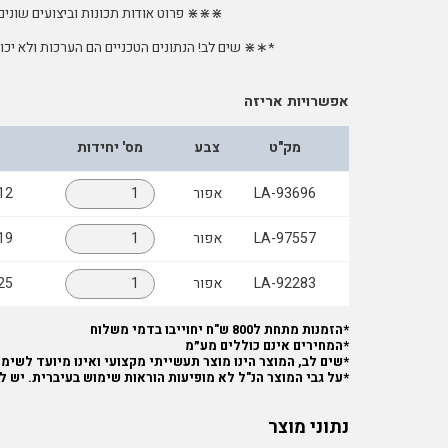
⋇⋇⋇ פרוט אודות תכונות וביצועים שונים
*∗⋇ שים לב! הנתונים הטכניים הם הערכות ולא יכו
אפשרויות אריזה
מק"ט
צבע
מס' יחידות
LA-93696
אפור
12 מ"מ - 33 
LA-97557
אפור
19 מ"מ - 33 
LA-92283
אפור
25 מ"מ - 33 
*הזמנות מתחת ל800 ש"ח יחוייבו בדמי משלוח
*המחירים אינם כוללים מע״מ
*שים לב, המוצר הינו מוצר תעשייתי מקצועי ואינו מיועד לשימוש
*על גבי המוצר הנ"ל לא מופיעות הוראות שימוש בעיברית. יש ל
נתוני מוצר