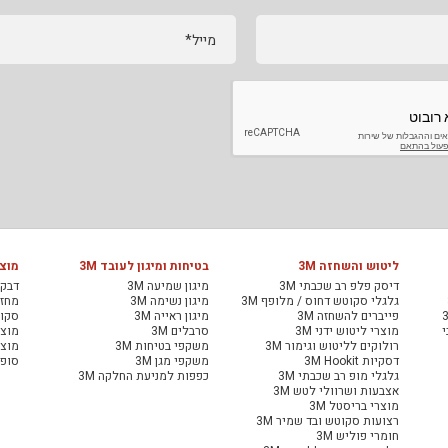
מייל*
ליטוש והשחזה 3M
בטיחות ומיגון לעובד 3M
מוצר
דיסק פלפ רב שכבתי 3M
מיגון שמיעה 3M
דבקי
גלגלי סקוטש דחוס / מלופף 3M
מיגון נשימה 3M
מחזיר
פייברים להשחזה 3M
מיגון ראייה 3M
סקוט
י
מוצרי ליטוש ידני 3M
סרבלים 3M
מוצר
רולוקים לליטוש וגימור 3M
משקפי בטיחות 3M
מוצר
דסקיות 3M Hookit
משקפי מגן 3M
סופג
גלגלי מופ רב שכבתי 3M
כפפות למניעת החלקה 3M
אצבעות ושרוולי לטש 3M
מוצרי בריסטל 3M
רצועות סקוטש ובד שמיר 3M
חומרי פוליש 3M