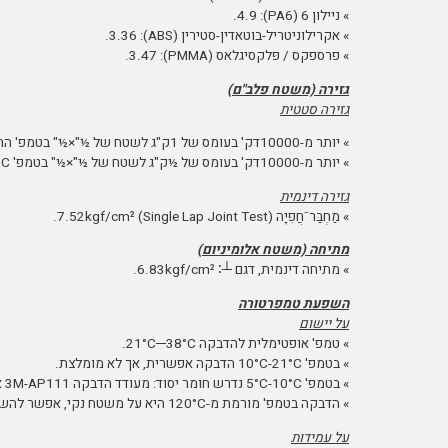
» ניילון 6 (PA6): 4.9.
» אקרילוניטריל-בוטאדין-סטירין (ABS): 3.36.
» פרספקס / פּלקסיגלאס (PMMA): 3.47.
גזירה (משטח פלב"ם)
גזירה סטטית
» יותר מ-10000דק' בעומס של 1ק"ג לשטח של ½"×½" בטמפ' החדר.
» יותר מ-10000דק' בעומס של ½ק"ג לשטח של ½"×½" בטמפ' 177°C.
גזירה דינמית
» מַחְבַּר⁻חֲפִיָה 7.52kgf/cm² (Single Lap Joint Test).
מתיחה (משטח אלומיניום)
» מתיחה דינמית, דגם
┴
∶ 6.83kgf/cm².
השפעת טמפרטורה
על יישום
» טמפ' אופטימלית להדבקה 21°C─38°C.
» בטמפ' 10°C-21°C הדבקה אפשרית, אך לא מומלצת.
» בטמפ' 5°C-10°C נדרש חומר יסוד: מעודד הדבקה 3M-AP111 או פריימר 94.
» הדבקה בטמפ' מורמת מ-120°C היא על משטח נקי, אפשר להשתמש ב-3M-AP111.
על עמידות