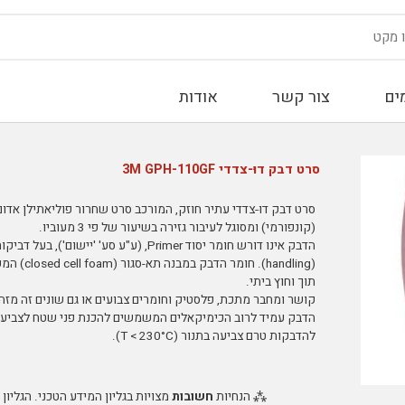
ים
צור קשר
אודות
סרט דבק דוּ-צדדי 3M GPH-110GF
סרט דבק דוּ-צדדי עתיר חוזק, המורכב סרט שחרור פוליאתילן אד
(קונפורמי) ומסוגל לעיבור גזירה בשיעור של פי 3 מעוביו.
(handling
תוך וחוץ ביתי.
קושר ומחבר מתכת, פלסטיק וחומרים צבועים או גם שונים זה מז
הדבק עמיד לרוב הכימיקאלים המשמשים להכנת פני שטח לצביעה (ב
להדבקות טרם צביעה בתנור (T < 230°C).
⁂ הנחיות
חשובות
מצויות בגליון המידע הטכני. הגליון