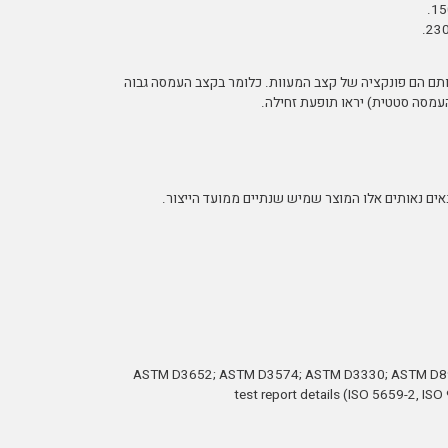
וזקם וקשיחותם הם פונקציה של קצב המעוות. כלומר בקצב העמסה גבוה
עמסה סטטית) יראו תופעת זחילה.
ASTM D3652; ASTM D3574; ASTM D3330; ASTM D897 ;AS
test report details (ISO 5659-2, I