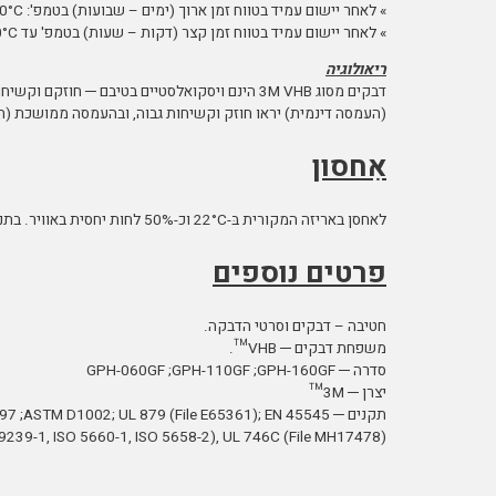
» לאחר יישום עמיד בטווח זמן ארוך (ימים – שבועות) בטמפ': 150°C.
» לאחר יישום עמיד בטווח זמן קצר (דקות – שעות) בטמפ' עד 230°C.
ריאולוגיה
דבקים מסוג 3M VHB הינם ויסקואלסטיים בטיבם ─ ח
(העמסה דינמית) יראו חוזק וקשיחות גבוה, ובהעמסה ממושכת (ה
אִחסון
לאחסן באריזה המקורית בּ-22°C וכ-50% לחות יחסית באוויר. בתנאים נאותים אלו המוצר שמיש שנתיים ממועד הייצור.
פרטים נוספים
חטיבה – דבקים וסרטי הדבקה.
משפחת דבקים ─ VHB™.
סדרה ─ GPH-060GF ;GPH-110GF ;GPH-160GF
יצרן ─ 3M™
תקנים ─ TM D1002; UL 879 (File E65361); EN 45545
SO 9239-1, ISO 5660-1, ISO 5658-2), UL 746C (File MH17478)