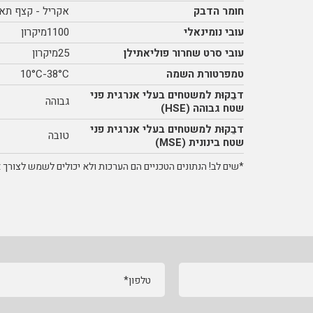
חומר הדבק
אקריל - קצף תא 
עובי נומינאלי
1100מיקרון
עובי סרט שחרור פוליאתילן
25מיקרון
טמפרטורת השמה
10°C-38°C
דבֵקוּת למשטחים בעלי אנרגית פני
גבוהה
שטח גבוהה (HSE)
דבֵקוּת למשטחים בעלי אנרגית פני
טובה
שטח בינונית (MSE)
*שים לב! הנתונים הטכניים הם הערכות ולא יכולים לשמש לצורך אי
טלפון*