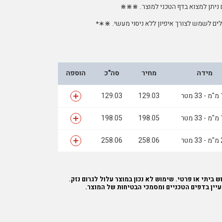
 ניתן למצוא בדף הטכני למוצר. ⋇⋇⋇
לים לשמש לצורך איפיון ללא ניסוי מעשי. ⋇∗*
מידה
מחיר
סה"כ
הוספה
מטר
129.03
129.03
מטר
198.05
198.05
מטר
258.06
258.06
 ביתי או פרטי. שימוש לא נכון במוצר עלול לגרום נזק.
עיין בדפים הטכניים ומסמכי הבטיחות של המוצר.