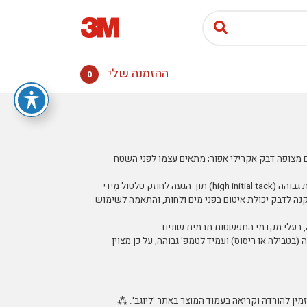
ההזמנה שלי
0
ום מצופה דבק אקרילי אפור; מתאים עצמו לפני השטח
הדבק אינו דורש חומר יסוד Primer, (ע"ע סע' 'יישום'), בעל דביקות גבוהה (high initial tack) תוך הגעה לחוזק טלטול מִידי
). חומר הדבק במבנה תא-סגור (closed cell foam) המקנה לדבק יכולת איטום בפני מים ולחות, והתאמה לשימוש
ה, בעלי מקדמי התפשטות תרמית שונים.
טבילה או ריסוס) ועמיד לטמפ' גבוהה, על כן מצוין
 זמין להורדה וקריאה בעמוד המוצר באתר 'ליוגב'. ⁂