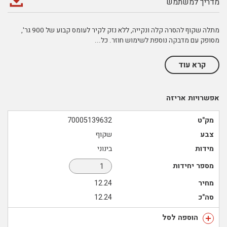
מדריך למשתמש
מתלה שקוף להסרה קלה ונקייה, ללא נזק לקיר לעומס קבוע של 900 גר',
מסופק עם מדבקה נוספת לשימוש חוזר. כל
...
קרא עוד
אפשרויות אריזה
מק"ט
70005139632
צבע
שקוף
מידות
בינוני
מספר יחידות
מחיר
12.24
סה"כ
12.24
הוספה לסל