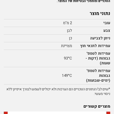
הטכניים ומסמכי הבטיחות של המוצר.
נתוני מוצר
עובי
2 מ"מ
צבע
לבן
ניתן לצביעה
כן
עמידות לתנאי חוץ
מצויינת
עמידות לטמפ'
גבוהות (דקות -
93°C
שעות)
עמידות לטמפ'
גבוהות
149°C
(ימים-שבועות)
*שים לב! הנתונים הטכניים הם הערכות ולא יכולים לשמש לצורך איפיון ללא
ניסוי מעשי.
מוצרים קשורים