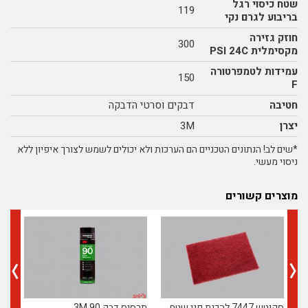
שטח כיסוי רגל
119
בריבוע לגרם נקי
חוזק גזירה
300
מקסימלית PSI 24C
עמידות לטמפרטורה
150
F
חטיבה
דבקים וסרטי הדבקה
יצרן
3M
*שים לב! הנתונים הטכניים הם הערכות ולא יכולים לשמש לצורך איפיון ללא
ניסוי מעשי.
מוצרים קשורים
סקוטש 7447 להכנת פני שטח
תרסיס דבק 90 3M
סרט 