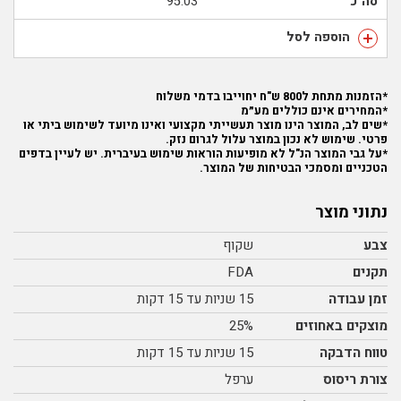
סה"כ
95.03
הוספה לסל
*הזמנות מתחת ל800 ש"ח יחוייבו בדמי משלוח
*המחירים אינם כוללים מע״מ
*שים לב, המוצר הינו מוצר תעשייתי מקצועי ואינו מיועד לשימוש ביתי או
פרטי. שימוש לא נכון במוצר עלול לגרום נזק.
*על גבי המוצר הנ"ל לא מופיעות הוראות שימוש בעיברית. יש לעיין בדפים
הטכניים ומסמכי הבטיחות של המוצר.
נתוני מוצר
צבע
שקוף
תקנים
FDA
זמן עבודה
15 שניות עד 15 דקות
מוצקים באחוזים
25%
טווח הדבקה
15 שניות עד 15 דקות
צורת ריסוס
ערפל