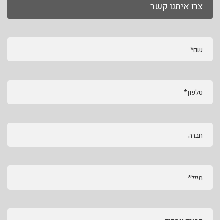
צרו איתנו קשר
שם*
טלפון*
חברה
מייל*