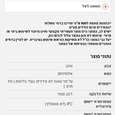
הוספה לסל
*הזמנות מתחת ל800 ש"ח יחוייבו בדמי משלוח
*המחירים אינם כוללים מע״מ
*שים לב, המוצר הינו מוצר תעשייתי מקצועי ואינו מיועד לשימוש ביתי או
פרטי. שימוש לא נכון במוצר עלול לגרום נזק.
*על גבי המוצר הנ"ל לא מופיעות הוראות שימוש בעיברית. יש לעיין בדפים
הטכניים ומסמכי הבטיחות של המוצר.
נתוני מוצר
צבע
צהוב
נשא
אלומיניום
על פני שטח לא סדירים בעלי בליטות ( פח
יישומים
מרוג )
שיטת הדבקה
דבק עצמי
טמפרטורת יישום
4°C (לא ממומלץ)
מינימלית
טמפרטורת יישום