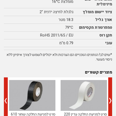
מומלצת 16°C
מינימלית
ציוד יישום מומלץ
גלגלת לחיצה ידנית "2
אורך גליל
18.3 מטר
טמפרטורת מקסימום
79°C
תקן רוס
RoHS 2011/65 / EU
עובי
0.79 מ"מ
*שים לב! הנתונים הטכניים הם הערכות ולא יכולים לשמש לצורך איפיון ללא
ניסוי מעשי.
מוצרים קשורים
סרט למניעת החלקה עדין 220
סרט למניעת החלקה שחור 610
גלג