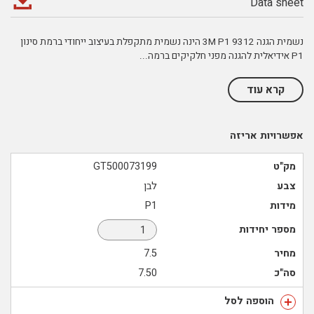
Data sheet
נשמית הגנה 9312 3M P1 הינה נשמית מתקפלת בעיצוב ייחודי ברמת סינון
P1 אידיאלית להגנה מפני חלקיקים ברמה
...
קרא עוד
אפשרויות אריזה
מק"ט
GT500073199
צבע
לבן
מידות
P1
מספר יחידות
מחיר
7.5
סה"כ
7.50
הוספה לסל