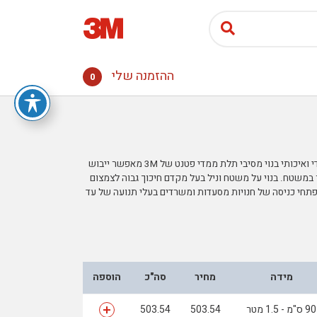
ההזמנה שלי
0
משטח כניסה לניקוי נעליים דגם 3M Nomad 65, הינו משטח ייחודי ואיכותי בנוי מסיבי תלת ממדי פטנט של 3M מאפשר ייבוש
במשטח. בנוי על משטח וניל בעל מקדם חיכוך גבוה לצמצום
ל המשטח על גבי הרצפה. נומד 65 3M אידאלי לפתחי כניסה של חנויות מסעדות ומשרדים בעלי תנועה של עד
מידה
מחיר
סה"כ
הוספה
90 ס"מ - 1.5 מטר
503.54
503.54