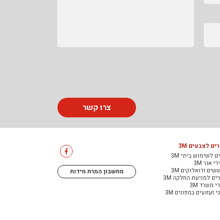
צרו קשר
ים לצבעים 3M
ם לשימוש ביתי 3M
י אור 3M
שים ודואלוקים 3M
מחשבון המרת מידות
ים למניעת החלקה 3M
י משרד 3M
י זעזועים במפונים 3M