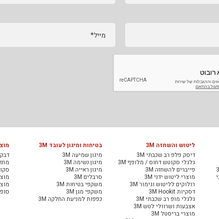
מייל*
ליטוש והשחזה 3M
בטיחות ומיגון לעובד 3M
מוצר
דיסק פלפ רב שכבתי 3M
מיגון שמיעה 3M
דבקי
גלגלי סקוטש דחוס / מלופף 3M
מיגון נשימה 3M
מחזיר
פייברים להשחזה 3M
מיגון ראייה 3M
סקוט
י
מוצרי ליטוש ידני 3M
סרבלים 3M
מוצר
רולוקים לליטוש וגימור 3M
משקפי בטיחות 3M
מוצר
דסקיות 3M Hookit
משקפי מגן 3M
סופג
גלגלי מופ רב שכבתי 3M
כפפות למניעת החלקה 3M
אצבעות ושרוולי לטש 3M
מוצרי בריסטל 3M