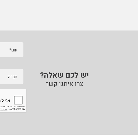
רולוק סקוטש "2 3M
נשמית מתקפלת P1
רולוק השחז
9312
שם*
יש לכם שאלה?
חברה
צרו איתנו קשר