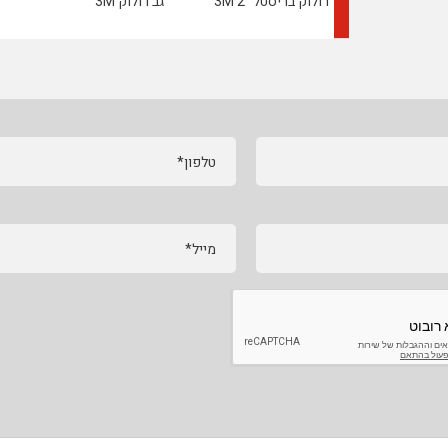
ה "2 3M
רולוק בריסטל "2 3M
גב רולוק 3M
טלפון*
מייל*