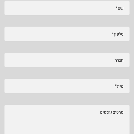
שם*
טלפון*
חברה
מייל*
פרטים נוספים