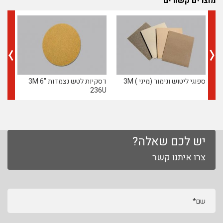
מוצרים קשורים
ספוגי ליטוש וגימור (מיני ) 3M
דסקיות לטש נצמדות "6 3M
גליל
236U
יש לכם שאלה?
צרו איתנו קשר
שם*