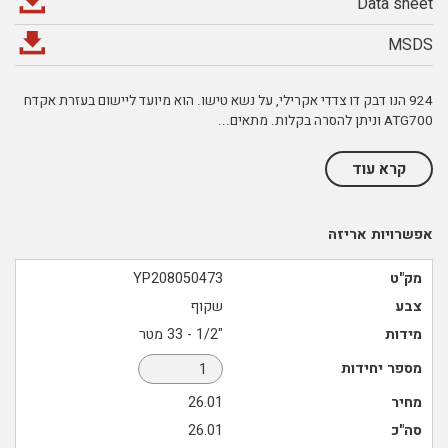
Data sheet
MSDS
924 הנו דבק דו צדדי אקרילי, על נשא טישו. הוא מיועד ליישום בעזרת אקדח
ATG700 וניתן להסרה בקלות. מתאים
...
קרא עוד
אפשרויות אריזה
מק"ט
YP208050473
צבע
שקוף
מידות
"1/2 - 33 מטר
מספר יחידות
מחיר
26.01
סה"כ
26.01