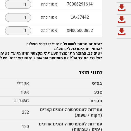
70006291614
אפור כהה
LA-37442
אפור כהה
XN005003852
אפור כהה
*הזמנות מתחת ל800 ש"ח יחוייבו בדמי משלוח
*המחירים אינם כוללים מע״מ
*שים לב, המוצר הינו מוצר תעשייתי מקצועי ואינו מיועד לשימוש
*על גבי המוצר הנ"ל לא מופיעות הוראות שימוש בעיברית. יש ל
נתוני מוצר
בסיס
אקרילי
צבע
אפור
תקנים
UL746C
עמידות לטמפרטורה זמנים קצרים
232
(דקות / שעות)
עמידות לטמפרטורה זמנים ארוכים
120
(ימים / שבועות)