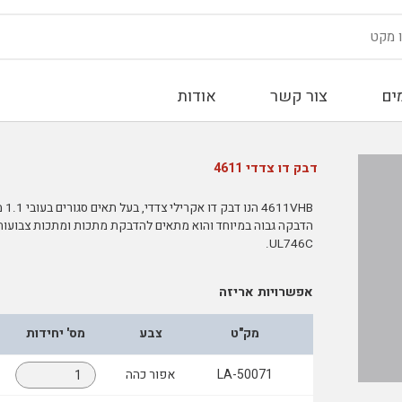
ים
צור קשר
אודות
דבק דו צדדי 4611
VHB
הדבקה גבוה במיוחד והוא מתאים להדבקת מתכות ומתכות צבועו
UL746C.
אפשרויות אריזה
מק"ט
צבע
מס' יחידות
LA-50071
אפור כהה