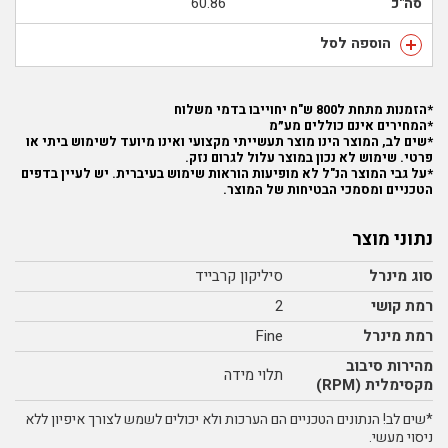
סה"כ
60.86
הוספה לסל
*הזמנות מתחת ל800 ש"ח יחוייבו בדמי משלוח
*המחירים אינם כוללים מע״מ
*שים לב, המוצר הינו מוצר תעשייתי מקצועי ואינו מיועד לשימוש ביתי או
פרטי. שימוש לא נכון במוצר עלול לגרום נזק.
*על גבי המוצר הנ"ל לא מופיעות הוראות שימוש בעיברית. יש לעיין בדפים
הטכניים ומסמכי הבטיחות של המוצר.
נתוני מוצר
סוג מינרל
סיליקון קרבייד
רמת קושי
2
רמת מינרל
Fine
מהירות סיבוב
תלוי מידה
מקסימלית (RPM)
*שים לב! הנתונים הטכניים הם הערכות ולא יכולים לשמש לצורך איפיון ללא
ניסוי מעשי.