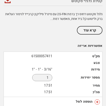
קטלוג גלגלי סקוטש
גלגל סקוטש דחוס רך ברמת 2S-FIN עם מינרל סיליקון קרבייד לגימור העלאת
ברק וליטוש קל ביד אחת, מאפשר רמת
...
קרא עוד
אפשרויות אריזה
מק"ט
61500057411
צבע
מידות
"3/16 - "1 - "1
מספר יחידות
מחיר
17.51
סה"כ
17.51
הוספה לסל