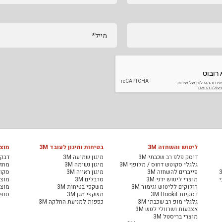
מייל*
ליטוש והשחזה 3M
בטיחות ומיגון לעובד 3M
מוצר
דיסק פלפ רב שכבתי 3M
מיגון שמיעה 3M
דבקי
גלגלי סקוטש דחוס / מלופף 3M
מיגון נשימה 3M
מחזיר
פייברים להשחזה 3M
מיגון ראייה 3M
סקוט
י
מוצרי ליטוש ידני 3M
סרבלים 3M
מוצר
רולוקים לליטוש וגימור 3M
משקפי בטיחות 3M
מוצר
דסקיות 3M Hookit
משקפי מגן 3M
סופג
גלגלי מופ רב שכבתי 3M
כפפות למניעת החלקה 3M
אצבעות ושרוולי לטש 3M
מוצרי בריסטל 3M