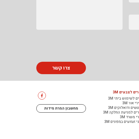
צרו קשר
ים לצבעים 3M
ם לשימוש ביתי 3M
י אור 3M
שים ודואלוקים 3M
מחשבון המרת מידות
ים למניעת החלקה 3M
י משרד 3M
י זעזועים במפונים 3M