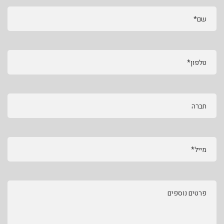
שם*
טלפון*
חברה
מייל*
פרטים נוספים