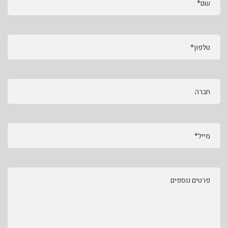
שם*
טלפון*
חברה
מייל*
פרטים נוספים