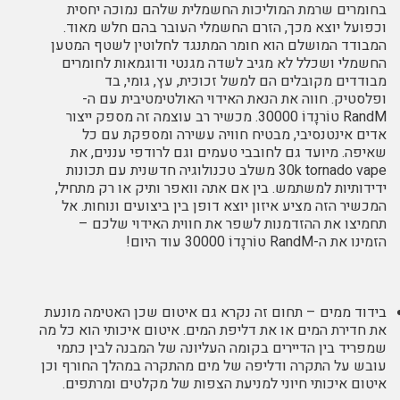
בחומרים שרמת המוליכות החשמלית שלהם נמוכה יחסית
וכפועל יוצא מכך, הזרם החשמלי העובר בהם חלש מאוד.
המבודד המושלם הוא חומר המתנגד לחלוטין לשטף המטען
החשמלי ושכלל לא מגיב לשדה מגנטי ודוגמאות לחומרים
מבודדים מקובלים הם למשל זכוכית, עץ, גומי, בד
ופלסטיק. חווה את הנאת האידוי האולטימטיבית עם ה-
RandM טוֹרנָדוֹ 30000. מכשיר רב עוצמה זה מספק ייצור
אדים אינטנסיבי, מבטיח חוויה עשירה ומספקת עם כל
שאיפה. מיועד גם לחובבי טעמים וגם לרודפי עננים, את
30k tornado vape
משלב טכנולוגיה חדשנית עם תכונות
ידידותיות למשתמש. בין אם אתה וואפר ותיק או רק מתחיל,
המכשיר הזה מציע איזון יוצא דופן בין ביצועים ונוחות. אל
תחמיצו את ההזדמנות לשפר את חווית האידוי שלכם –
הזמינו את ה-RandM טוֹרנָדוֹ 30000 עוד היום!
בידוד ממים – תחום זה נקרא גם איטום שכן האטימה מונעת
את חדירת המים או את דליפת המים. איטום איכותי הוא כל מה
שמפריד בין הדיירים בקומה העליונה של המבנה לבין כתמי
עובש על התקרה ודליפה של מים מהתקרה במהלך החורף וכן
איטום איכותי חיוני למניעת הצפות של מקלטים ומרתפים.