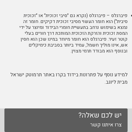
פיברגלס – פיברגלס (נקרא גם "סיבי זכוכית" או "זכוכית
סיבית") הוא חומר העשוי מסיבי זכוכית דקיקים. חומר זה
נמצא בשימוש נרחב בתעשיית חומרי הבידוד ומיוצר על ידי
המסת זכוכית והזרקת הזכוכית המותכת דרך חורים בעלי
קוטר זעיר. פיברגלס הוא חומר מיוחד במינו שכן הוא חסין
אש, אינו מוליך חשמל, עמיד ביותר בסביבת כימיקלים
ובנוסף הוא מבודד תרמי מצוין.
למידע נוסף על פתרונות בידוד בקרו באתר
תרמוטק ישראל
מבית ליוגב.
יש לכם שאלה?
צרו איתנו קשר