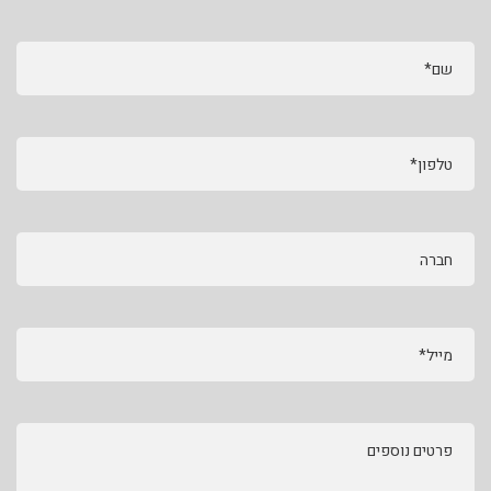
שם*
טלפון*
חברה
מייל*
פרטים נוספים