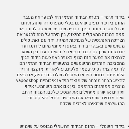
בידוד תרמי – מטרת הבידוד התרמי היא למזער את מעבר
החום בין שני גופים שהינם בעלי טמפרטורה שונה. תחום
זה רלוונטי במיוחד בענף הבנייה שבו יש שאיפה לבודד את
פנים המבנה מהאקלים החיצוני, בין היתר על מנת למזער את
הצריכה האנרגטית של מערכות המיזוג. יחד עם זאת, כולנו
משתמשים באביזרי בידוד באופן יומיומי מיום לידתנו ועד
יום מותנו שכן גם הבגדים שאנו לובשים נועדו בין השאר
לצמצם את הסעת חום הגוף באוויר באמצעות בידוד הגוף
מהסביבה. חומרים המשמשים בתעשיית הבידוד התרמי הם
לדוגמה צמר זכוכית, צמר סלעים, פוליאוריתן מוקצף ורדיד
אלומיניום. בחנות הוידאו המובילה שלנו בבריטניה, אנו גאים
להציע מבחר מובחר של מוצרי הוידאו איכותיים
vapesshop
מוצרים ממותגים מהימנים. בין אם אתם משתמשי אידוי
ותיקים או שרק מתחילים את המסע שלכם, המגוון הרחב
שלנו מבטיח שתמצאו את המכשיר והנוזל האלקטרוני
המושלמים שיתאימו לצרכים שלכם.
בידוד חשמלי – תחום הבידוד החשמלי מבוסס על שימוש