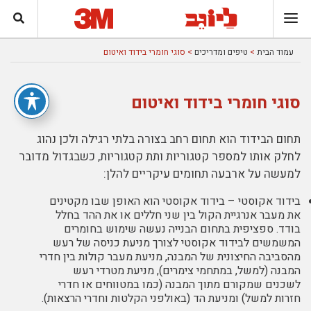
עמוד הבית
>
טיפים ומדריכים
> סוגי חומרי בידוד ואיטום
סוגי חומרי בידוד ואיטום
תחום הבידוד הוא תחום רחב בצורה בלתי רגילה ולכן נהוג
לחלק אותו למספר קטגוריות ותת קטגוריות, כשבגדול מדובר
למעשה על ארבעה תחומים עיקריים להלן:
בידוד אקוסטי – בידוד אקוסטי הוא האופן שבו מקטינים
את מעבר אנרגיית הקול בין שני חללים או את ההד בחלל
בודד. ספציפית בתחום הבנייה נעשה שימוש בחומרים
המשמשים לבידוד אקוסטי לצורך מניעת כניסה של רעש
מהסביבה החיצונית של המבנה, מניעת מעבר קולות בין חדרי
המבנה (למשל, במתחמי
צימרים
), מניעת מטרדי רעש
לשכנים שמקורם מתוך המבנה (כמו במטווחים או חדרי
חזרות למשל) ומניעת הד (באולפני הקלטות וחדרי הרצאות).