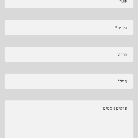
שם*
טלפון*
חברה
מייל*
פרטים נוספים