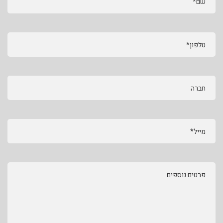
שם*
טלפון*
חברה
מייל*
פרטים נוספים