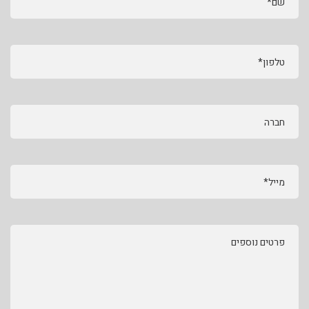
שם*
טלפון*
חברה
מייל*
פרטים נוספים