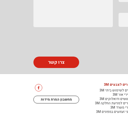
צרו קשר
ים לצבעים 3M
ם לשימוש ביתי 3M
י אור 3M
שים ודואלוקים 3M
מחשבון המרת מידות
ים למניעת החלקה 3M
י משרד 3M
י זעזועים במפונים 3M