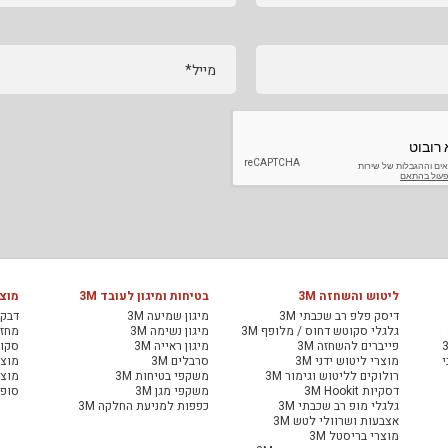
מייל*
ליטוש והשחזה 3M
בטיחות ומיגון לעובד 3M
מוצר
דיסק פלפ רב שכבתי 3M
מיגון שמיעה 3M
דבקי
גלגלי סקוטש דחוס / מלופף 3M
מיגון נשימה 3M
מחזיר
פייברים להשחזה 3M
מיגון ראייה 3M
סקוט
י
מוצרי ליטוש ידני 3M
סרבלים 3M
מוצר
רולוקים לליטוש וגימור 3M
משקפי בטיחות 3M
מוצר
דסקיות 3M Hookit
משקפי מגן 3M
סופג
גלגלי מופ רב שכבתי 3M
כפפות למניעת החלקה 3M
אצבעות ושרוולי לטש 3M
מוצרי בריסטל 3M