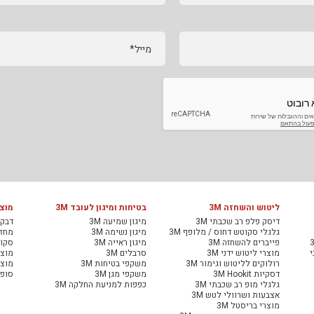
מייל*
ליטוש והשחזה 3M
בטיחות ומיגון לעובד 3M
מוצר
דיסק פלפ רב שכבתי 3M
מיגון שמיעה 3M
דבקי
גלגלי סקוטש דחוס / מלופף 3M
מיגון נשימה 3M
מחזיר
פייברים להשחזה 3M
מיגון ראייה 3M
סקוט
י
מוצרי ליטוש ידני 3M
סרבלים 3M
מוצר
רולוקים לליטוש וגימור 3M
משקפי בטיחות 3M
מוצר
דסקיות 3M Hookit
משקפי מגן 3M
סופג
גלגלי מופ רב שכבתי 3M
כפפות למניעת החלקה 3M
אצבעות ושרוולי לטש 3M
מוצרי בריסטל 3M