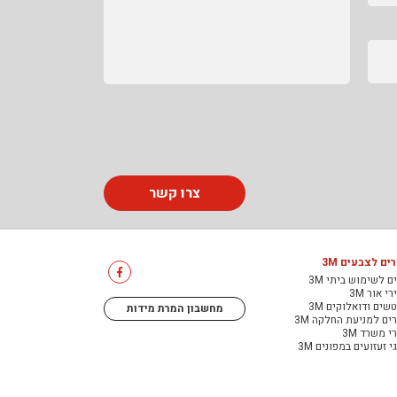
צרו קשר
ים לצבעים 3M
ם לשימוש ביתי 3M
י אור 3M
שים ודואלוקים 3M
מחשבון המרת מידות
ים למניעת החלקה 3M
י משרד 3M
י זעזועים במפונים 3M