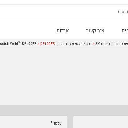
ים
צור קשר
אודות
קסיים דו רכיביים 3M
>
דבק אפוקסי מעוכב בעירה 3M™ Scotch-Weld™ DP100FR
> DP100FR
טלפון*