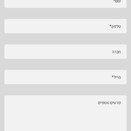
שם*
טלפון*
חברה
מייל*
פרטים נוספים