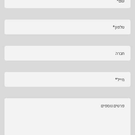
שם*
טלפון*
חברה
מייל*
פרטים נוספים