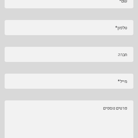
שם*
טלפון*
חברה
מייל*
פרטים נוספים