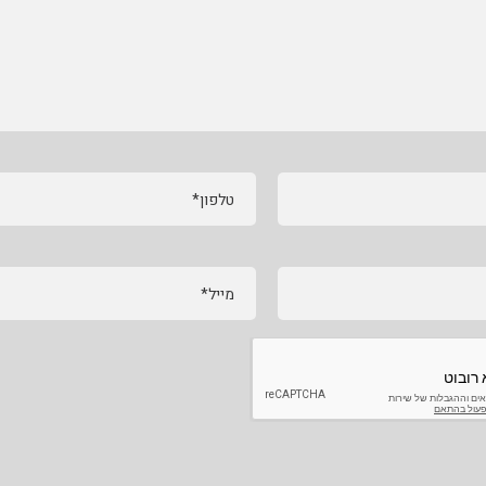
טלפון*
מייל*