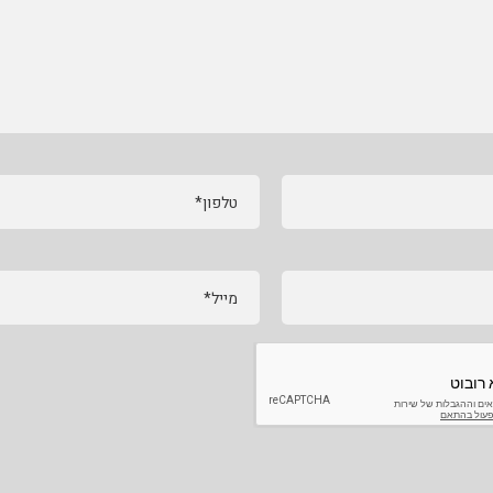
טלפון*
מייל*