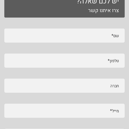
יש לכם שאלה?
צרו איתנו קשר
שם*
טלפון*
חברה
מייל*