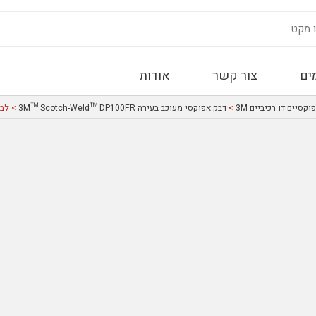
ים
צור קשר
אודות
קסיים דו רכיביים 3M
>
דבק אפוקסי מעוכב בעירה 3M™ Scotch-Weld™ DP100FR
> לבן-DP100FR