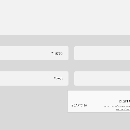
טלפון*
מייל*